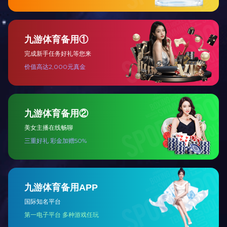
议，制定工作方案，提前筹备，精心组织，在气候温暖，
植树现场，领导班子带头干劲十足，员工们热情高涨，
水，分工协作，默契配合，历经2个多小时的辛勤劳作，
作人员的成功验收。
植树完成，党委书记冯桂强强调习近平总书记“中国力争于
化祖国要扩绿、兴绿、护绿并举” 的重要精神。他指出
京公网安备11010802045080号
米兰网页版
|
开云(中国)Kaiyun·官方网站
|
开云官方网页版
|
九
植被，改善气候环境，保护生物多样性，努力实现碳中
游官方网站
|
安博电子官方网站_安博(中国)
|
九游·体育·九游
官方网站
|
KAIYUN.COM·开云「中国」官方网站
|
开云官方
合作开展有关环境治理与生态恢复的科普课程所提及的
注册
|
华体会官网
|
就像每一位员工的通力合作才有了今天植树活动的成果
请关注科源科普
地址：北京市海淀区中关村南三街6号华体会
（中国）大厦
电 话：86-10-82648208